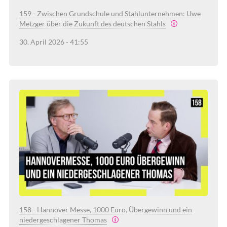
159 - Zwischen Grundschule und Stahlunternehmen: Uwe
Metzger über die Zukunft des deutschen Stahls
30. April 2026 - 41:55
158 - Hannover Messe, 1000 Euro, Übergewinn und ein
niedergeschlagener Thomas