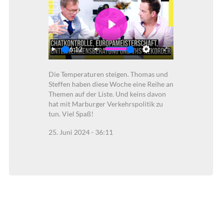
Play
36:12
Play
Mute
Settings
Enter
Die Temperaturen steigen. Thomas und
fullscreen
Steffen haben diese Woche eine Reihe an
Themen auf der Liste. Und keins davon
hat mit Marburger Verkehrspolitik zu
tun. Viel Spaß!
25. Juni 2024 - 36:11