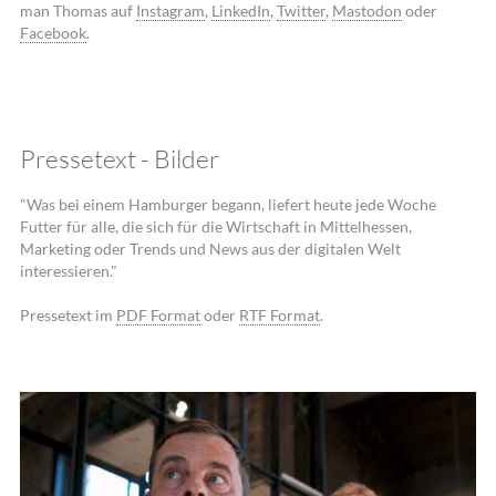
man Thomas auf
Instagram
,
LinkedIn
,
Twitter
,
Mastodon
oder
Facebook
.
Pressetext - Bilder
"Was bei einem Hamburger begann, liefert heute jede Woche
Futter für alle, die sich für die Wirtschaft in Mittelhessen,
Marketing oder Trends und News aus der digitalen Welt
interessieren."
Pressetext im
PDF Format
oder
RTF Format
.