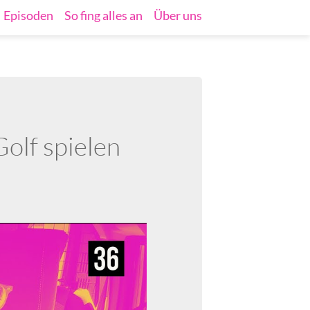
Episoden
So fing alles an
Über uns
olf spielen