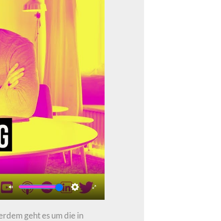
Mute
Settings
Enter
fullscreen
erdem geht es um die in