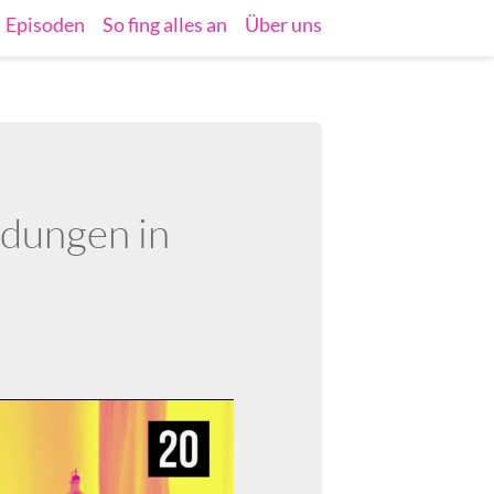
Episoden
So fing alles an
Über uns
dungen in