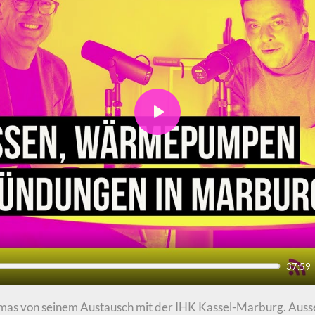
Play
37:59
homas von seinem Austausch mit der IHK Kassel-Marburg. Auss