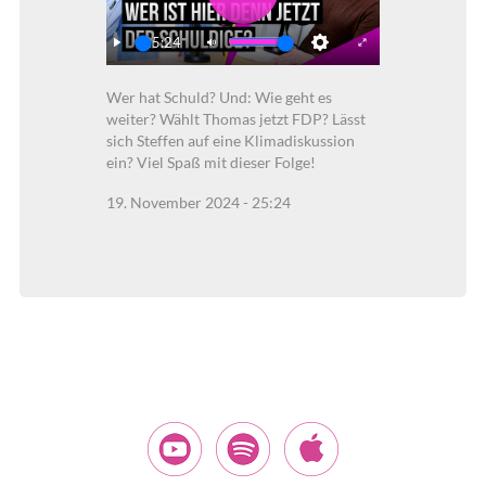
Play
25:24
Play
Mute
Settings
Enter
Wer hat Schuld? Und: Wie geht es
fullscreen
weiter? Wählt Thomas jetzt FDP? Lässt
sich Steffen auf eine Klimadiskussion
ein? Viel Spaß mit dieser Folge!
19. November 2024 - 25:24