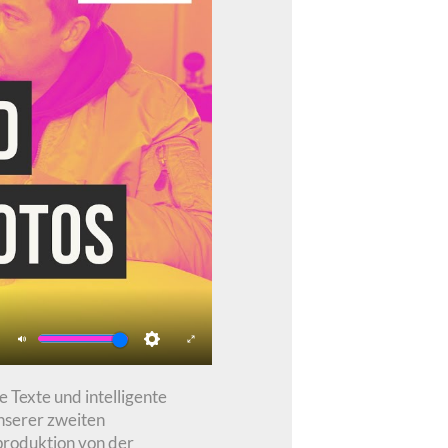
Mute
Settings
Enter
fullscreen
 Texte und intelligente
nserer zweiten
tproduktion von der