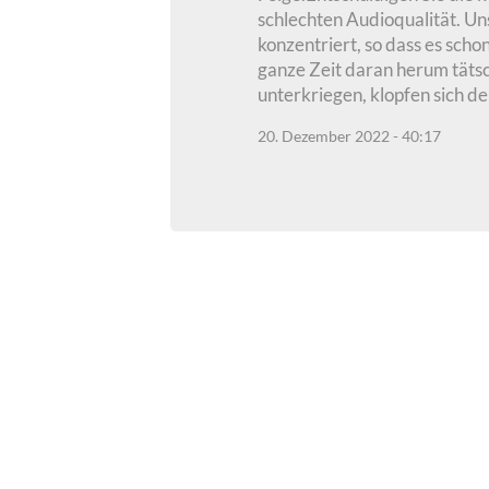
schlechten Audioqualität. Un
konzentriert, so dass es sch
ganze Zeit daran herum tätsc
unterkriegen, klopfen sich d
20. Dezember 2022 - 40:17