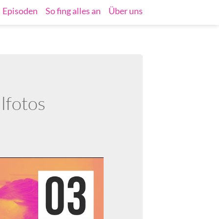
Episoden
So fing alles an
Über uns
ilfotos