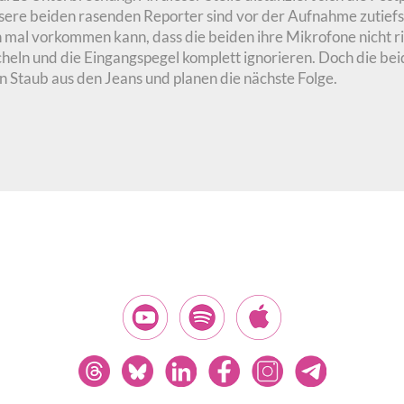
sere beiden rasenden Reporter sind vor der Aufnahme zutiefst
on mal vorkommen kann, dass die beiden ihre Mikrofone nicht r
heln und die Eingangspegel komplett ignorieren. Doch die beid
en Staub aus den Jeans und planen die nächste Folge.