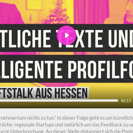
Play
40:17
hmertum nichts zu tun.“ In dieser Folge geht es um künstliche
äche, regionale Startups und natürlich um das Feedback zu u
urze Unterbrechung. An dieser Stelle distanziert sich die Pos