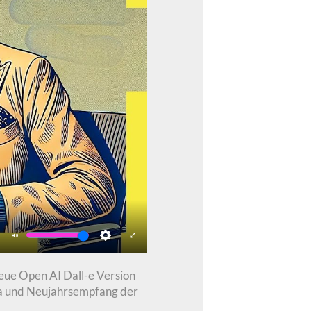
Mute
Settings
Enter
fullscreen
neue Open AI Dall-e Version
ca und Neujahrsempfang der