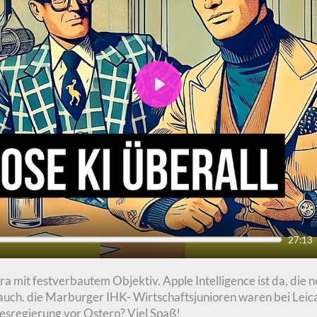
Play
27:13
 mit festverbautem Objektiv. Apple Intelligence ist da, die 
uch. die Marburger IHK- Wirtschaftsjunioren waren bei Lei
desregierung vor Ostern? Viel Spaß!