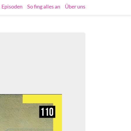
Episoden
So fing alles an
Über uns