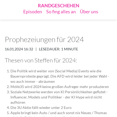
RANDGESCHEHEN
Episoden
So fing alles an
Über uns
Prophezeiungen für 2024
16.01.2024 16:32
|
LESEDAUER: 1 MINUTE
Thesen von Steffen für 2024:
Die Politik wird weiter von (Social Media) Events wie die
Bauernproteste geprägt. Die AFD wird leider bei jeder Wahl -
wo auch immer - abräumen
MoVe35 wird 2024 keine großen Aufreger mehr produzieren
Soziale Netzwerke werden von KI Persönlichkeiten geflutet -
Influencer, Models und Politiker - der KI Hype wird nicht
aufhören
Die 3U Aktie fällt wieder unter 2 Euro
Apple bringt kein Auto / und auch sonst nix Neues / Thomas