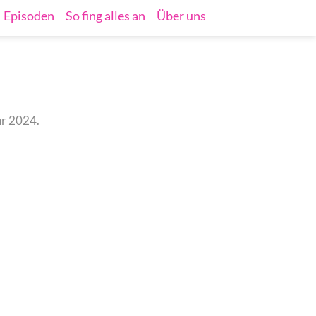
Episoden
So fing alles an
Über uns
hr 2024.