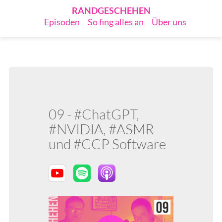
RANDGESCHEHEN
Episoden
So fing alles an
Über uns
09 - #ChatGPT,
#NVIDIA, #ASMR
und #CCP Software