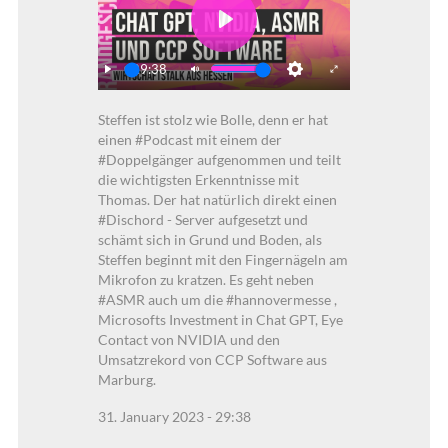
Play
29:38
Play
Mute
Settings
Enter
Steffen ist stolz wie Bolle, denn er hat
fullscreen
einen #Podcast mit einem der
#Doppelgänger aufgenommen und teilt
die wichtigsten Erkenntnisse mit
Thomas. Der hat natürlich direkt einen
#Dischord - Server aufgesetzt und
schämt sich in Grund und Boden, als
Steffen beginnt mit den Fingernägeln am
Mikrofon zu kratzen. Es geht neben
#ASMR auch um die #hannovermesse ,
Microsofts Investment in Chat GPT, Eye
Contact von NVIDIA und den
Umsatzrekord von CCP Software aus
Marburg.
31. January 2023 - 29:38