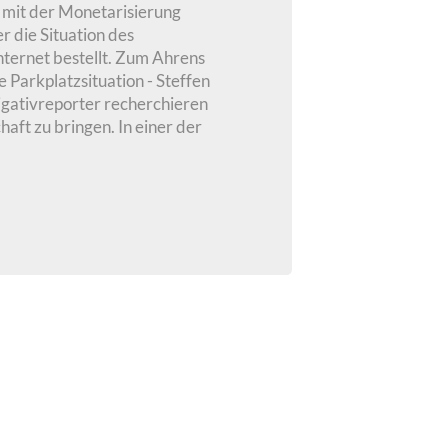
s mit der Monetarisierung
 die Situation des
nternet bestellt. Zum Ahrens
Parkplatzsituation - Steffen
tigativreporter recherchieren
aft zu bringen. In einer der