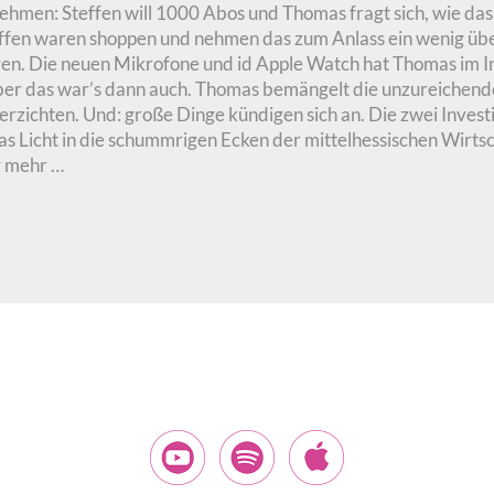
 nehmen: Steffen will 1000 Abos und Thomas fragt sich, wie da
ffen waren shoppen und nehmen das zum Anlass ein wenig über
ren. Die neuen Mikrofone und id Apple Watch hat Thomas im I
ber das war’s dann auch. Thomas bemängelt die unzureichende 
erzichten. Und: große Dinge kündigen sich an. Die zwei Inves
s Licht in die schummrigen Ecken der mittelhessischen Wirtsch
r mehr …