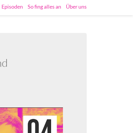
Episoden
So fing alles an
Über uns
nd