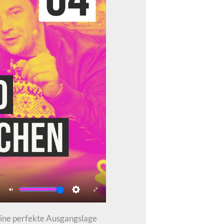
Mute
Settings
Enter
fullscreen
 Eine perfekte Ausgangslage